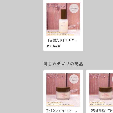
【店舗受取】THEOフ
レイマン ムーブドロ
¥2,640
ップ
同じカテゴリの商品
THEOフレイマン フ
【店舗受取】TH