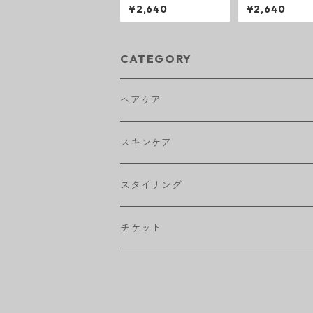
ァイバーム
レイマン ファ
¥2,640
¥2,640
ム
CATEGORY
ヘアケア
アウトバストリートメント
スキンケア
シャンプー
スタイリング
トリートメント
ワックス
チケット
トニック・エッセンス
スプレー
回数券
ヘッドスパ
オイル