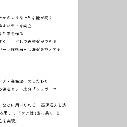
たかのような上品な艶が続く
程よい重さを両立
な毛束を作る
すく、手ぐしで再整髪ができる
パーマ施術当日は洗髪を控えても
ング・高保湿へのこだわり。
る保湿セット成分「シュガーコー
アなどに用いられる、 高保湿力と造
用して 「ケア性 (素材美)」 と
両立を実現。