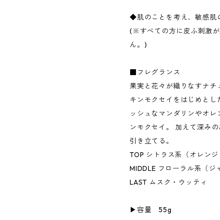
◆肌のことを考え、敏感肌
(※すべての方に皮ふ刺激
ん。)
■フレグランス
果実と花々が織りなすナチ
キンモクセイをはじめとし
ッシュなマンダリンやオレ
ンモクセイ。 加えて深み
引き立てる。
TOP シトラス系（オレンジ
MIDDLE フローラル系（
LAST ムスク・ウッティ
▶︎容量 55g