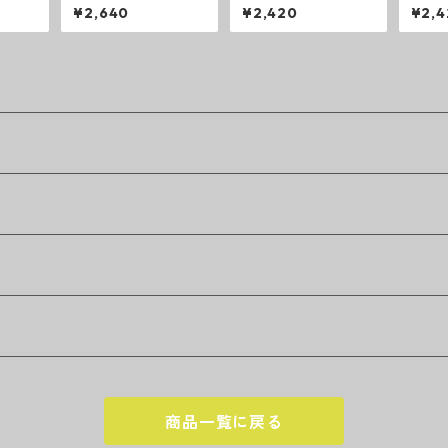
イバー
ーブドロップ
ルートエマルジョン
レイ
¥2,640
¥2,420
¥2,4
マル
商品一覧に戻る