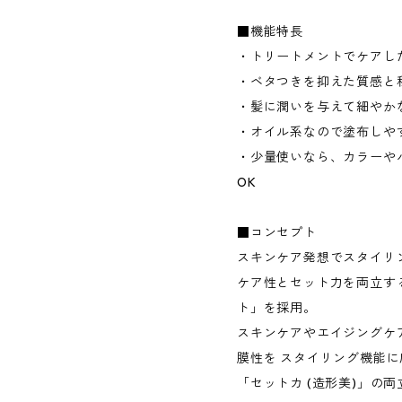
■機能特長
・トリートメントでケアし
・ベタつきを抑えた質感と
・髪に潤いを与えて細やか
・オイル系なので塗布しや
・少量使いなら、カラーや
OK
■コンセプト
スキンケア発想でスタイリ
ケア性とセット力を両立す
ト」を採用。
スキンケアやエイジングケ
膜性を スタイリング機能に応
「セットカ (造形美)」の