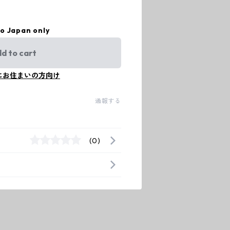
to Japan only
d to cart
にお住まいの方向け
通報する
(0)