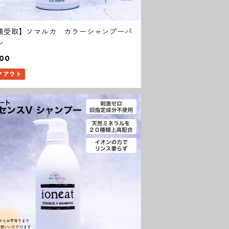
舗受取】ソマルカ カラーシャンプーパ
ル
200
クアウト