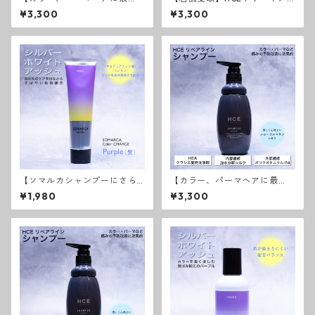
適】HCEトリートメント リ
ント リペアライン
¥3,300
¥3,300
ペアライン
【ソマルカシャンプーにさら
【カラー、パーマヘアに最
に色素補充】ソマルカ カラ
適】HCEシャンプー リペア
¥1,980
¥3,300
ーチャージパープル
ライン