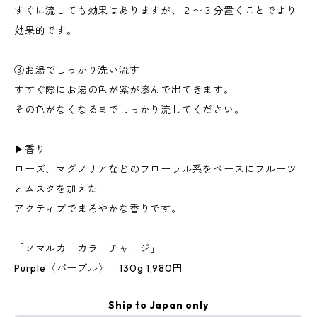
すぐに流しても効果はありますが、２〜３分置くことでより
効果的です。
③お湯でしっかり洗い流す
すすぐ際にお湯の色が紫が滲んで出てきます。
その色がなくなるまでしっかり流してください。
▶︎香り
ローズ、マグノリアなどのフローラル系をベースにフルーツ
とムスクを加えた
アクティブでまろやかな香りです。
「ソマルカ カラーチャージ」
Purple〈パープル〉 130g 1,980円
Ship to Japan only