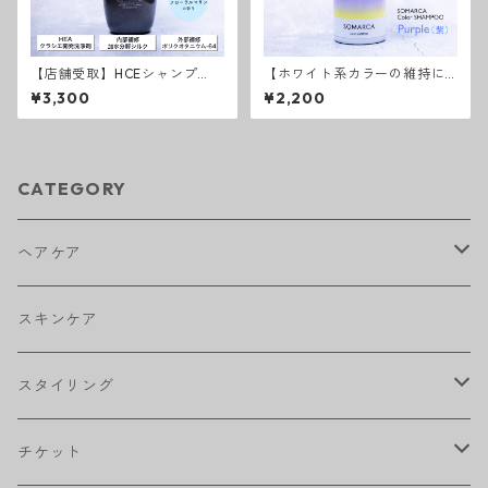
【店舗受取】HCEシャンプ
【ホワイト系カラーの維持に
ー リペアライン
はこれ！】ソマルカ カラー
¥3,300
¥2,200
シャンプーパープル
CATEGORY
ヘアケア
アウトバストリートメント
スキンケア
シャンプー
スタイリング
トリートメント
ワックス
チケット