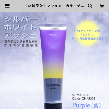
【店舗受取】ソマルカ カラーチャ
ージパープル | P‘s Kaming公式オ
ンラインストア