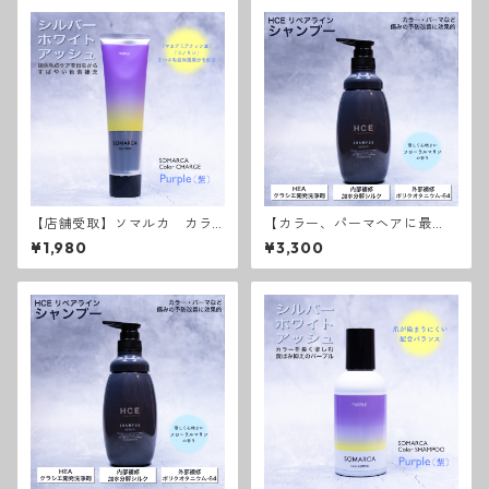
【店舗受取】ソマルカ カラ
【カラー、パーマヘアに最
ーチャージパープル
適】HCEシャンプー リペア
¥1,980
¥3,300
ライン