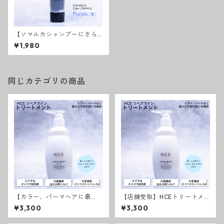
【ソマルカシャンプーにさら
に色素補充】ソマルカ カラ
¥1,980
ーチャージパープル
同じカテゴリの商品
【カラー、パーマヘアに最
【店舗受取】HCEトリートメ
適】HCEトリートメント リ
ント リペアライン
¥3,300
¥3,300
ペアライン