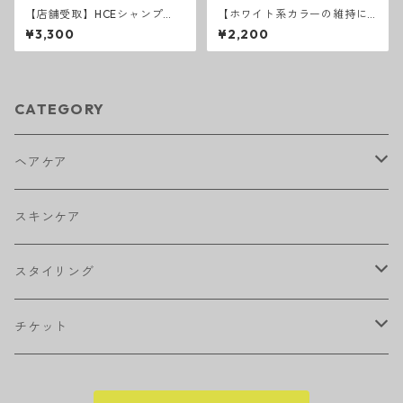
【店舗受取】HCEシャンプ
【ホワイト系カラーの維持に
ー リペアライン
はこれ！】ソマルカ カラー
¥3,300
¥2,200
シャンプーパープル
CATEGORY
ヘアケア
アウトバストリートメント
スキンケア
シャンプー
スタイリング
トリートメント
ワックス
チケット
トニック・エッセンス
スプレー
回数券