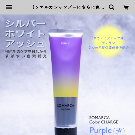
【ソマルカシャンプーにさらに色素
補充】ソマルカ カラーチャージパ
ープル | P‘s Kaming公式オンライ
ンストア