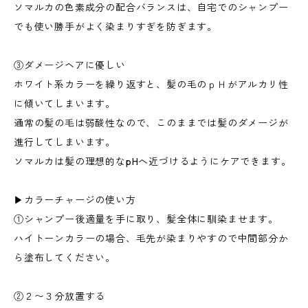
ソマルカの色素成分の配合バランスは、自宅でのシャンプー
でも使い勝手がよく染まりすぎを防ぎます。
③ダメージヘアに優しい
ホワイト系カラーを繰り返すと、髪の毛のｐＨがアルカリ性
に傾いてしまいます。
通常の髪の毛は弱酸性なので、このままでは髪のダメージが
進行してしまいます。
ソマルカは髪の理想的なpHへ近づけるようにケアできます。
▶︎カラーチャージの使い方
①シャンプー後適量を手に取り、髪全体に馴染ませます。
ハイトーンカラーの場合、毛先が染まりやすので中間部分か
ら塗布してください。
②２〜３分放置する