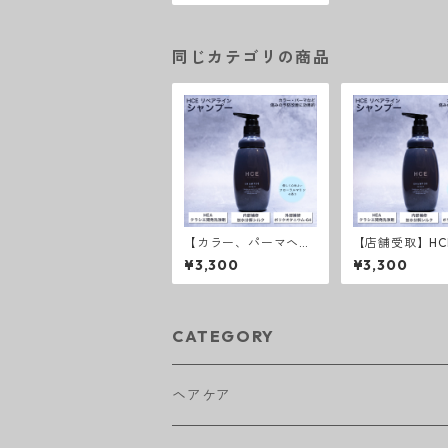
同じカテゴリの商品
【カラー、パーマヘア
【店舗受取】HC
に最適】HCEシャンプ
ンプー リペア
¥3,300
¥3,300
ー リペアライン
CATEGORY
ヘアケア