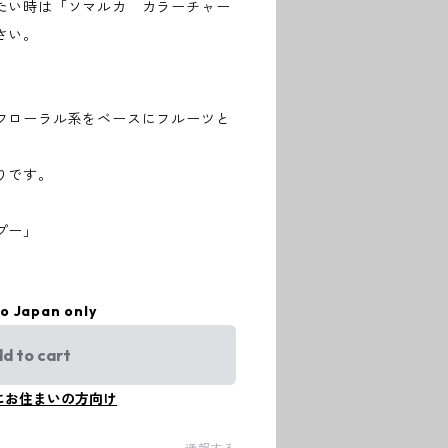
たい時は「ソマルカ カラーチャー
さい。
フローラル系をベースにフルーツと
りです。
プー」
to Japan only
d to cart
にお住まいの方向け