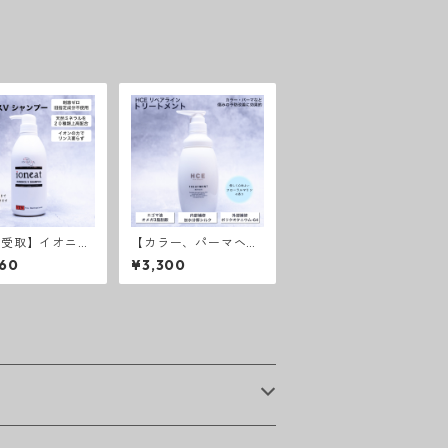
舗受取】イオニー
【カラー、パーマヘア
ッセンスVシャ
に最適】HCEトリート
60
¥3,300
ー
メント リペアライン