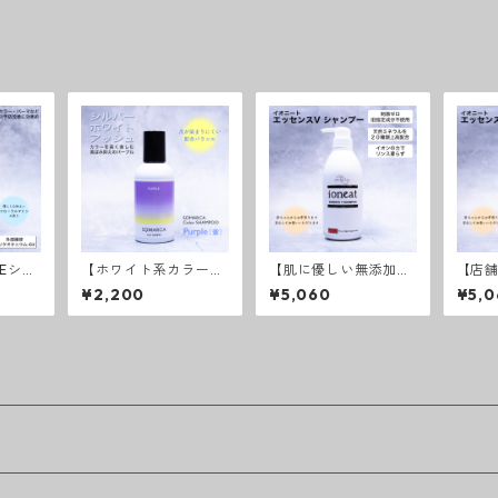
Eシャ
【ホワイト系カラーの
【肌に優しい無添加シ
【店
ライン
維持にはこれ！】ソマ
ャンプー】イオニー
ト エ
¥2,200
¥5,060
¥5,0
ルカ カラーシャンプ
ト エッセンスVシャ
ンプ
ーパープル
ンプー