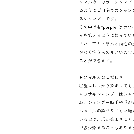
ソマルカ カラーシャンプ
るようにご自宅でのシャン
るシャンプーです。
その中でも”purple”は
みを抑えるようになってい
また、アミノ酸系と両性の
がなく泡立ちの良いいので
ことができます。
▶︎ソマルカのこだわり
①髪はしっかり染まっても
ムラサキシャンプーはシャ
為、シャンプー時手や爪が
ルカは爪の染まりにくい絶
いるので、爪が染まりにく
※多少染まることもありま