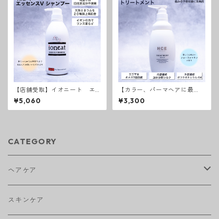
【店舗受取】イオニート エ
【カラー、パーマヘアに最
ッセンスVシャンプー
適】HCEトリートメント リ
¥5,060
¥3,300
ペアライン
CATEGORY
ヘアケア
アウトバストリートメント
スキンケア