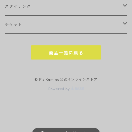
シャンプー
スタイリング
トリートメント
ワックス
チケット
トニック・エッセンス
スプレー
回数券
商品一覧に戻る
ヘッドスパ
オイル
櫛（コーム）
© P‘s Kaming公式オンラインストア
Powered by
ドライヤー
バーム