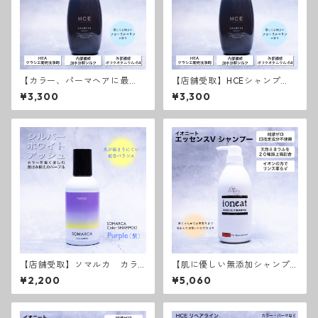
【カラー、パーマヘアに最
【店舗受取】HCEシャンプ
適】HCEシャンプー リペア
ー リペアライン
¥3,300
¥3,300
ライン
【店舗受取】ソマルカ カラ
【肌に優しい無添加シャンプ
ーシャンプーパープル
ー】イオニート エッセンスV
¥2,200
¥5,060
シャンプー