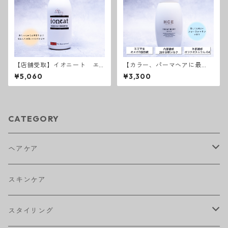
【店舗受取】イオニート エ
【カラー、パーマヘアに最
ッセンスVシャンプー
適】HCEトリートメント リ
¥5,060
¥3,300
ペアライン
CATEGORY
ヘアケア
アウトバストリートメント
スキンケア
シャンプー
スタイリング