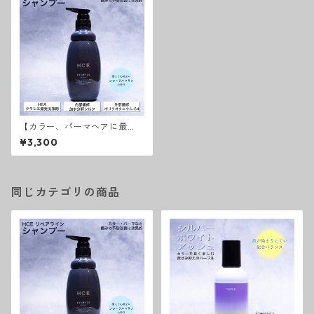
【カラー、パーマヘアに最
適】HCEシャンプー リペア
¥3,300
ライン
同じカテゴリの商品