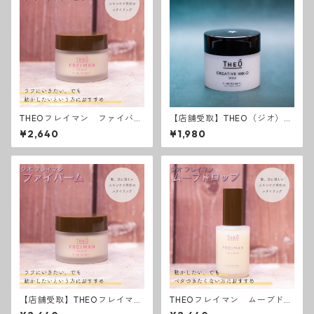
THEOフレイマン ファイバー
【店舗受取】THEO（ジオ）ク
ム
リエイティブホールドワック
¥2,640
¥1,980
ス
【店舗受取】THEOフレイマ
THEOフレイマン ムーブドロ
ン ファイバーム
ップ