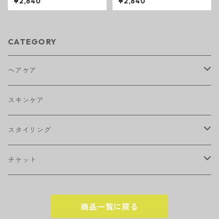
¥2,640
¥2,640
CATEGORY
ヘアケア
アウトバストリートメント
スキンケア
シャンプー
スタイリング
トリートメント
ワックス
チケット
トニック・エッセンス
スプレー
回数券
商品一覧に戻る