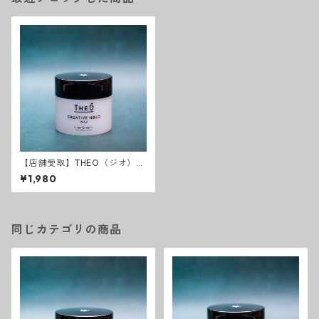
【店舗受取】THEO（ジオ）ク
リエイティブホールドワック
¥1,980
ス
同じカテゴリの商品