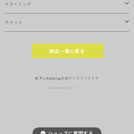
シャンプー
スタイリング
トリートメント
ワックス
チケット
トニック・エッセンス
スプレー
回数券
商品一覧に戻る
ヘッドスパ
オイル
櫛（コーム）
© P‘s Kaming公式オンラインストア
Powered by
ドライヤー
バーム
ショップに質問する