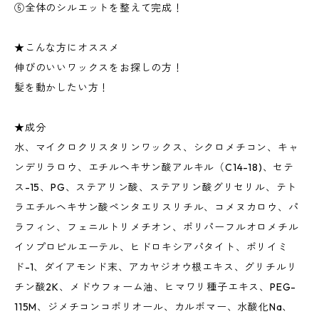
⑥全体のシルエットを整えて完成！
★こんな方にオススメ
伸びのいいワックスをお探しの方！
髪を動かしたい方！
★成分
水、マイクロクリスタリンワックス、シクロメチコン、キャ
ンデリラロウ、エチルヘキサン酸アルキル（C14-18)、セテ
ス-15、PG、ステアリン酸、ステアリン酸グリセリル、テト
ラエチルヘキサン酸ペンタエリスリチル、コメヌカロウ、パ
ラフィン、フェニルトリメチオン、ポリパーフルオロメチル
イソプロピルエーテル、ヒドロキシアパタイト、ポリイミ
ド-1、ダイアモンド末、アカヤジオウ根エキス、グリチルリ
チン酸2K、メドウフォーム油、ヒマワリ種子エキス、PEG-
115M、ジメチコンコポリオール、カルボマー、水酸化Na、